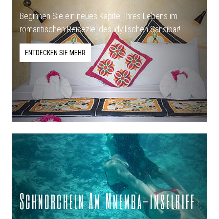
Beginnen Sie ein neues Kapitel Ihres Lebens im
romantischen Reiseziel des idyllischen Sansibar!
ENTDECKEN SIE MEHR
Schnorcheln Am Mnemba-inselriff