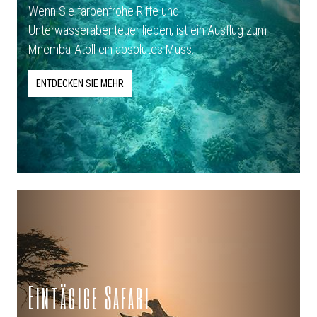
Wenn Sie farbenfrohe Riffe und
Unterwasserabenteuer lieben, ist ein Ausflug zum
Mnemba-Atoll ein absolutes Muss.
ENTDECKEN SIE MEHR
Eintägige Safari