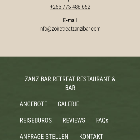
+255 773 488 662
E-mail
info@zoiretreatzanzibar.com
ZANZIBAR RETREAT RESTAURANT &
BAR
ANGEBOTE
GALERIE
REISEBÜROS
REVIEWS
FAQs
ANFRAGE STELLEN
KONTAKT