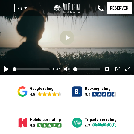
RÉSERVER
FR
Play
00:37
Play
Unmute
Settings
PIP
En
fu
Google rating
Booking rating
4.5
8.9
Hotels.com rating
Tripadvisor rating
9.8
4.7