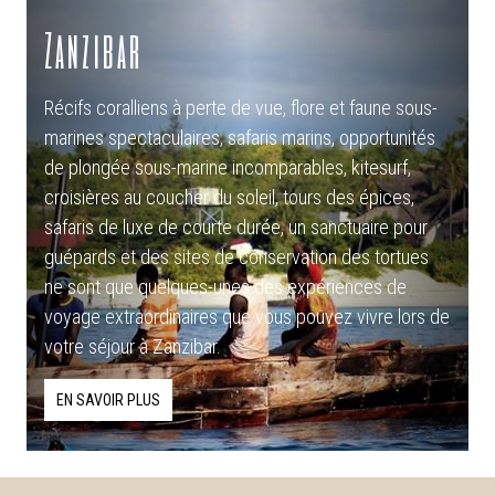
Zanzibar
Récifs coralliens à perte de vue, flore et faune sous-
marines spectaculaires, safaris marins, opportunités
de plongée sous-marine incomparables, kitesurf,
croisières au coucher du soleil, tours des épices,
safaris de luxe de courte durée, un sanctuaire pour
guépards et des sites de conservation des tortues
ne sont que quelques-unes des expériences de
voyage extraordinaires que vous pouvez vivre lors de
votre séjour à Zanzibar.
EN SAVOIR PLUS